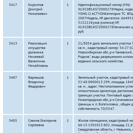
3417
Кириллов
1
Идентификационный номер (VIN):
Дмитрий
XU3C0B1KS7Z000278Марка, модел
Николаевич
YONG CJ ACTYONКатегория ТС: ВГод
2007Модель, № двигателя: 66495
515221Кузов (коляска) №:
XU3C0B1KS7Z000278Начальная це
руб.
3413
Реализация
1
21/3054 доля земельного участка
имущества
кв.м., кадастровый номер: 54:27:0
должника
Новосибирская обл, р-н Чановский,
Михеевой
Родина", виды разрешенного испол
Валентины
ведения сельского хозяйства.
Михайловны
3407
Варнашов
1
Земельный участок, кадастровый н
Владимир
52:48:0800013:299, площадь 184
Федорович
кв. м., адрес: Местоположение уст
относительно ориентира, располож
границах участка. Почтовый адрес 
Нижегородская обл, р-н Сеченовски
границы н. п. Богатиловка., общая 
собственность 70/5547.
3405
Савина Екатерина
1
Жилое помещение, кадастровый но
Сергеевна
66:15:1501013:802, площадь 21,8 к
Свердловская область, г. Невьянск, 