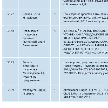
Октябрьский, д. 17, кв. 6, общая до
собственность 1/4.
3397
Волков Денис
1
Транспортное средство, автомобиль
Николаевич
ФОЛЬКСВАГЕН ПОЛО, VIN: XW8ZZ
цвет жёлтый, 2018 года выпуска.
3378
Реализация
1
ЗЕМЕЛЬНЫЙ УЧАСТОК, ПЛОЩАДЬ: 
имущества
УТОЧНЕННАЯ ПЛОЩАДЬ, ПОГРЕШН
должника
КВ.М., КАДАСТРОВЫЙ НОМЕР:
Путилиной Ольги
63:22:1701005:209, АДРЕС: САМ
Васильевны
ОБЛАСТЬ, КИНЕЛЬСКИЙ РАЙОН, М
АЛЕКСЕЕВКА, ДНТ "ЗЕЛЕНАЯ
РОЩА",КВАРТАЛ№2,УЧАСТОК№16
3373
Торги по
1
транспортное средство – легковой 
реализации
марка /модель – Hyundai Solaris, г
имущества
2011, VIN – Z94CT41CABR058059, г
Магомедовой А.А. -
Р960ОТ05. Находится в залогу у АО
публичное
предложение
3369
Маракуева Мария
1
Автомобиль Марка - CHEVROLET; Мо
Игоревна
CRUZE; Год изготовления - 2013; VIN
ХUFJF696JD3065933.