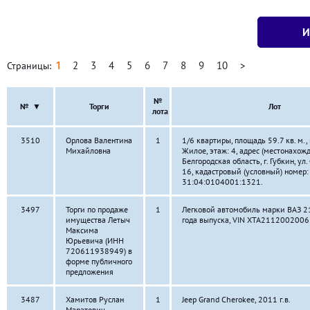
1
2
3
4
5
6
7
8
9
10
>
Страницы:
№
№
▼
Торги
Лот
лота
3510
Орлова Валентина
1
1/6 квартиры, площадь 59.7 кв. м.,
Михайловна
Жилое, этаж: 4, адрес (местонахожд
Белгородская область, г. Губкин, ул. 
16, кадастровый (условный) номер:
31:04:0104001:1321.
3497
Торги по продаже
1
Легковой автомобиль марки ВАЗ 2
имущества Летыч
года выпуска, VIN ХТА211200200
Максима
Юрьевича (ИНН
720611938949) в
форме публичного
предложения
3487
Хамитов Руслан
1
Jeep Grand Cherokee, 2011 г.в.
Маратович