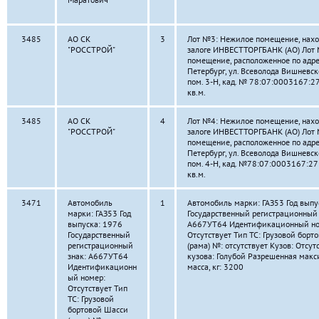
3485
АО СК
3
Лот №3: Нежилое помещение, нахо
"РОССТРОЙ"
залоге ИНВЕСТТОРГБАНК (АО) Лот
помещение, расположенное по адре
Петербург, ул. Всеволода Вишневского
пом. 3-Н, кад. № 78:07:0003167:27
кв.м.
3485
АО СК
4
Лот №4: Нежилое помещение, нахо
"РОССТРОЙ"
залоге ИНВЕСТТОРГБАНК (АО) Лот
помещение, расположенное по адре
Петербург, ул. Всеволода Вишневского
пом. 4-Н, кад. №78:07:0003167:273
кв.м.
3471
Автомобиль
1
Автомобиль марки: ГАЗ53 Год выпу
марки: ГАЗ53 Год
Государственный регистрационный 
выпуска: 1976
А667УТ64 Идентификационный но
Государственный
Отсутствует Тип ТС: Грузовой борт
регистрационный
(рама) №: отсутствует Кузов: Отсут
знак: А667УТ64
кузова: Голубой Разрешенная мак
Идентификационн
масса, кг: 3200
ый номер:
Отсутствует Тип
ТС: Грузовой
бортовой Шасси