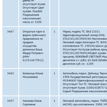
(рама) №:
отсутствует Кузов:
Отсутствует Цвет
кузова: Голубой
Разрешенная
максимальная
масса, кг: 3200
3467
Открытые торги в
1
Марка, модель ТС: ВАЗ 21011
форме публичного
Идентификационный номер (VIN):
предложения по
XTA210110C3969248 Наименование
продаже
Легковой седан Категория ТС: B/M1
имущества
изготовления ТС: 1981No Шасси (р
должника Баша
Отсутствует No Кузов (кабина, приц
Федор Петрович
XTA210110C3969248Цвет кузова (
(ИНН
прицепа): БЕЖЕВЫЙ СВЕТЛЫЙ Мощ
615514673912)
двигателя л.с. (кВт): 65.0(48.0)Ра
двигателя куб. см.: 1289.
3463
Копаница Илона
1
Автомобиль марки: Дайхацу Териос
Николаевна
1998 Государственный регистраци
М194КК65 Идентификационный н
Отсутствует Тип ТС: Легковой Шасс
отсутствует Кузов: J100G-02B757 Ц
Серый Разрешенная максимальная 
3457
Унагаева Елена
1
Легковой автомобиль, марка: ТО
Сергеевна
АКСИО, год изготовления: 2008, VIN