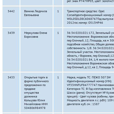
рег. знак Р747НР03, цвет: золотис
3442
Ванина Людмила
1
Транспортное средство: Opel
Евгеньевна
CorsaИдентификационный номер (V
W0L0SDL08C6068767Год выпуска:
2012гос.номер: О513НР46
3439
Меркулова Елена
1
36:34:0201021:172, Земельный уч
Борисовна
Местоположение: Воронежская обла
пер Елочный, 12, Площадь, кв.м 30
подсобное хозяйство, Общая долев
собственность: 1/8. 36:34:0201021
Земельный участок. Местоположен
область, г Воронеж, пер Елочный,12,
36:34:0201021:84, 1/4 жилого по
Местоположение Воронежская облас
пер Елочный, д 12, кв 2, Площадь 9
3433
Открытые торги в
1
Марка, модель ТС: ПЕЖО 307 SW
форме публичного
Идентификационный номер (VIN):
предложения по
VF33HNFUF84777747 Наименование 
продаже
Категория ТС: В Год изготовления 
имущества
Шасси (рама): Отсутствует № Кузов
должника
прицеп): - Цвет кузова (кабины, приц
Кольцова Юлия
Мощность двигателя л.с. (кВт): 10
Михайловна ИНН
двигателя куб. см.: 1587
504806984978