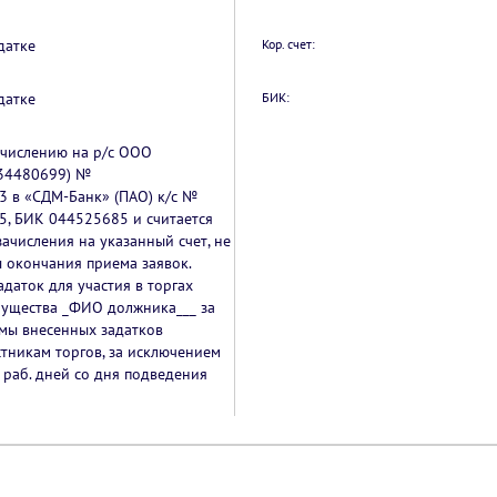
датке
Кор. счет:
датке
БИК:
ечислению на р/с ООО
34480699) №
 в «СДМ-Банк» (ПАО) к/с №
, БИК 044525685 и считается
ачисления на указанный счет, не
 окончания приема заявок.
адаток для участия в торгах
мущества _ФИО должника___ за
ммы внесенных задатков
тникам торгов, за исключением
 раб. дней со дня подведения