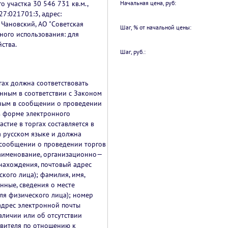
 участка 30 546 731 кв.м.,
Начальная цена, руб:
27:021701:3, адрес:
 Чановский, АО "Советская
Шаг, % от начальной цены:
ного использования: для
ства.
Шаг, руб.:
ргах должна соответствовать
нным в соответствии с Законом
нным в сообщении о проведении
в форме электронного
астие в торгах составляется в
 русском языке и должна
 сообщении о проведении торгов
аименование, организационно—
нахождения, почтовый адрес
кого лица); фамилия, имя,
нные, сведения о месте
для физического лица); номер
адрес электронной почты
наличии или об отсутствии
явителя по отношению к