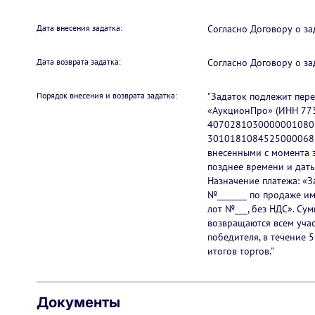
Дата внесения задатка:
Согласно Договору о за
Дата возврата задатка:
Согласно Договору о за
Порядок внесения и возврата задатка:
"Задаток подлежит пер
«АукционПро» (ИНН 77
40702810300000010803
30101810845250000685
внесенными с момента з
позднее времени и даты
Назначение платежа: «З
№_______ по продаже и
лот №___, без НДС». Су
возвращаются всем учас
победителя, в течение 5
итогов торгов."
Документы