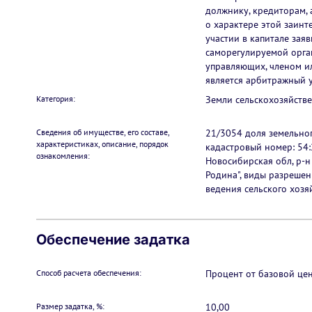
должнику, кредиторам,
о характере этой заинт
участии в капитале зая
саморегулируемой орг
управляющих, членом и
является арбитражный 
Категория:
Земли сельскохозяйств
Сведения об имуществе, его составе,
21/3054 доля земельного
характеристиках, описание, порядок
кадастровый номер: 54:
ознакомления:
Новосибирская обл, р-н
Родина", виды разрешен
ведения сельского хозяй
Обеспечение задатка
Способ расчета обеспечения:
Процент от базовой це
Размер задатка, %:
10,00