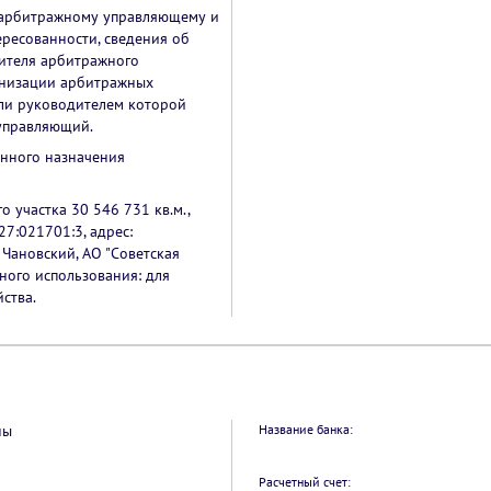
 арбитражному управляющему и
ересованности, сведения об
вителя арбитражного
анизации арбитражных
ли руководителем которой
управляющий.
енного назначения
 участка 30 546 731 кв.м.,
27:021701:3, адрес:
 Чановский, АО "Советская
ного использования: для
ства.
ны
Название банка:
Расчетный счет: