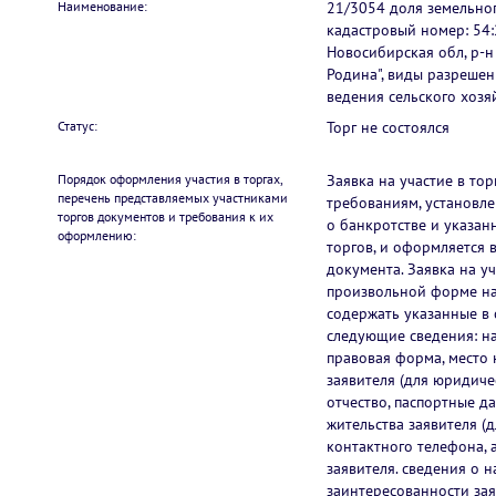
Наименование:
21/3054 доля земельного
кадастровый номер: 54:
Новосибирская обл, р-н
Родина", виды разрешен
ведения сельского хозяй
Статус:
Торг не состоялся
Порядок оформления участия в торгах,
Заявка на участие в то
перечень представляемых участниками
требованиям, установле
торгов документов и требования к их
о банкротстве и указа
оформлению:
торгов, и оформляется 
документа. Заявка на уч
произвольной форме на
содержать указанные в
следующие сведения: н
правовая форма, место 
заявителя (для юридичес
отчество, паспортные да
жительства заявителя (
контактного телефона, 
заявителя. сведения о 
заинтересованности за