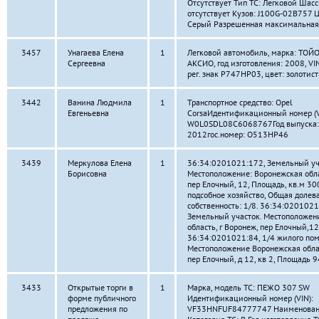
Отсутствует Тип ТС: Легковой Шасс
отсутствует Кузов: J100G-02B757 Ц
Серый Разрешенная максимальная 
3457
Унагаева Елена
1
Легковой автомобиль, марка: ТО
Сергеевна
АКСИО, год изготовления: 2008, VIN
рег. знак Р747НР03, цвет: золотис
3442
Ванина Людмила
1
Транспортное средство: Opel
Евгеньевна
CorsaИдентификационный номер (V
W0L0SDL08C6068767Год выпуска:
2012гос.номер: О513НР46
3439
Меркулова Елена
1
36:34:0201021:172, Земельный уч
Борисовна
Местоположение: Воронежская обла
пер Елочный, 12, Площадь, кв.м 30
подсобное хозяйство, Общая долев
собственность: 1/8. 36:34:0201021
Земельный участок. Местоположен
область, г Воронеж, пер Елочный,12,
36:34:0201021:84, 1/4 жилого по
Местоположение Воронежская облас
пер Елочный, д 12, кв 2, Площадь 9
3433
Открытые торги в
1
Марка, модель ТС: ПЕЖО 307 SW
форме публичного
Идентификационный номер (VIN):
предложения по
VF33HNFUF84777747 Наименование 