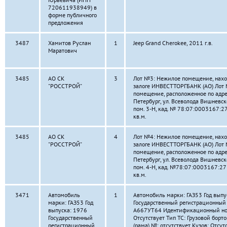
720611938949) в
форме публичного
предложения
3487
Хамитов Руслан
1
Jeep Grand Cherokee, 2011 г.в.
Маратович
3485
АО СК
3
Лот №3: Нежилое помещение, нахо
"РОССТРОЙ"
залоге ИНВЕСТТОРГБАНК (АО) Лот
помещение, расположенное по адре
Петербург, ул. Всеволода Вишневского
пом. 3-Н, кад. № 78:07:0003167:27
кв.м.
3485
АО СК
4
Лот №4: Нежилое помещение, нахо
"РОССТРОЙ"
залоге ИНВЕСТТОРГБАНК (АО) Лот
помещение, расположенное по адре
Петербург, ул. Всеволода Вишневского
пом. 4-Н, кад. №78:07:0003167:273
кв.м.
3471
Автомобиль
1
Автомобиль марки: ГАЗ53 Год выпу
марки: ГАЗ53 Год
Государственный регистрационный 
выпуска: 1976
А667УТ64 Идентификационный но
Государственный
Отсутствует Тип ТС: Грузовой борт
регистрационный
(рама) №: отсутствует Кузов: Отсут