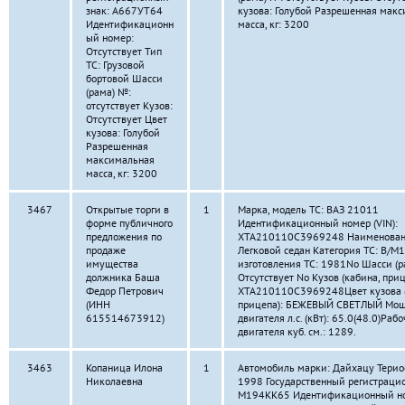
знак: А667УТ64
кузова: Голубой Разрешенная мак
Идентификационн
масса, кг: 3200
ый номер:
Отсутствует Тип
ТС: Грузовой
бортовой Шасси
(рама) №:
отсутствует Кузов:
Отсутствует Цвет
кузова: Голубой
Разрешенная
максимальная
масса, кг: 3200
3467
Открытые торги в
1
Марка, модель ТС: ВАЗ 21011
форме публичного
Идентификационный номер (VIN):
предложения по
XTA210110C3969248 Наименование
продаже
Легковой седан Категория ТС: B/M1
имущества
изготовления ТС: 1981No Шасси (р
должника Баша
Отсутствует No Кузов (кабина, приц
Федор Петрович
XTA210110C3969248Цвет кузова (
(ИНН
прицепа): БЕЖЕВЫЙ СВЕТЛЫЙ Мощ
615514673912)
двигателя л.с. (кВт): 65.0(48.0)Ра
двигателя куб. см.: 1289.
3463
Копаница Илона
1
Автомобиль марки: Дайхацу Териос
Николаевна
1998 Государственный регистраци
М194КК65 Идентификационный н