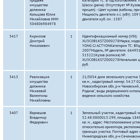
продаже
Категория ТС: В Год изготовления 
имущества
Шасси (рама): Отсутствует № Кузов
должника
прицеп): - Цвет кузова (кабины, приц
Кольцова Юлия
Мощность двигателя л.с. (кВт): 10
Михайловна ИНН
двигателя куб. см.: 1587
504806984978
3417
Кириллов
1
Идентификационный номер (VIN):
Дмитрий
XU3C0B1KS7Z000278Марка, модел
Николаевич
YONG CJ ACTYONКатегория ТС: ВГод
2007Модель, № двигателя: 66495
515221Кузов (коляска) №:
XU3C0B1KS7Z000278Начальная це
руб.
3413
Реализация
1
21/3054 доля земельного участка
имущества
кв.м., кадастровый номер: 54:27:0
должника
Новосибирская обл, р-н Чановский,
Михеевой
Родина", виды разрешенного испол
Валентины
ведения сельского хозяйства.
Михайловны
3407
Варнашов
1
Земельный участок, кадастровый н
Владимир
52:48:0800013:299, площадь 184
Федорович
кв. м., адрес: Местоположение уст
относительно ориентира, располож
границах участка. Почтовый адрес 
Нижегородская обл, р-н Сеченовски