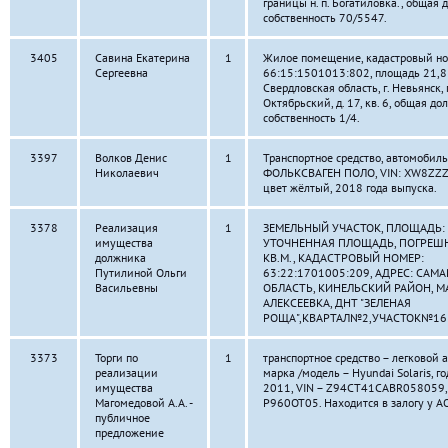
границы н. п. Богатиловка., общая 
собственность 70/5547.
3405
Савина Екатерина
1
Жилое помещение, кадастровый но
Сергеевна
66:15:1501013:802, площадь 21,8 к
Свердловская область, г. Невьянск, 
Октябрьский, д. 17, кв. 6, общая до
собственность 1/4.
3397
Волков Денис
1
Транспортное средство, автомобиль
Николаевич
ФОЛЬКСВАГЕН ПОЛО, VIN: XW8ZZ
цвет жёлтый, 2018 года выпуска.
3378
Реализация
1
ЗЕМЕЛЬНЫЙ УЧАСТОК, ПЛОЩАДЬ: 
имущества
УТОЧНЕННАЯ ПЛОЩАДЬ, ПОГРЕШН
должника
КВ.М., КАДАСТРОВЫЙ НОМЕР:
Путилиной Ольги
63:22:1701005:209, АДРЕС: САМ
Васильевны
ОБЛАСТЬ, КИНЕЛЬСКИЙ РАЙОН, М
АЛЕКСЕЕВКА, ДНТ "ЗЕЛЕНАЯ
РОЩА",КВАРТАЛ№2,УЧАСТОК№16
3373
Торги по
1
транспортное средство – легковой 
реализации
марка /модель – Hyundai Solaris, г
имущества
2011, VIN – Z94CT41CABR058059, г
Магомедовой А.А. -
Р960ОТ05. Находится в залогу у АО
публичное
предложение