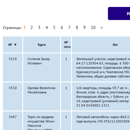
1
2
3
4
5
6
7
8
9
10
>
Страницы:
№
№
▼
Торги
Лот
лота
3519
Ситаков Захар
1
Земельный участок, кадастровый н
Истаевич
64:17:120304:63, площадь: 6 300 
местоположение: Саратовская обла
Краснокутский р-н, Чкаловское МО,
Лепехинка, общая долевая собствен
3510
Орлова Валентина
1
1/6 квартиры, площадь 59.7 кв. м.,
Михайловна
Жилое, этаж: 4, адрес (местонахожд
Белгородская область, г. Губкин, ул. 
16, кадастровый (условный) номер:
31:04:0104001:1321.
3497
Торги по продаже
1
Легковой автомобиль марки ВАЗ 2
имущества Летыч
года выпуска, VIN ХТА211200200
Максима
Юрьевича (ИНН