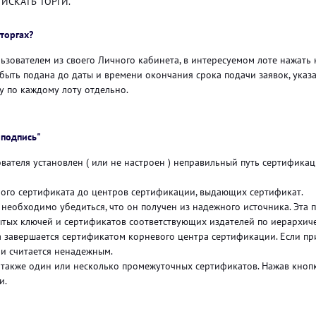
ь ИСКАТЬ ТОРГИ.
торгах?
ьзователем из своего Личного кабинета, в интересуемом лоте нажать 
 быть подана до даты и времени окончания срока подачи заявок, указа
у по каждому лоту отдельно.
 подпись"
ователя установлен ( или не настроен ) неправильный путь сертифика
ого сертификата до центров сертификации, выдающих сертификат.
необходимо убедиться, что он получен из надежного источника. Эта 
тых ключей и сертификатов соответствующих издателей по иерархиче
авершается сертификатом корневого центра сертификации. Если при
ии считается ненадежным.
 также один или несколько промежуточных сертификатов. Нажав кноп
и.