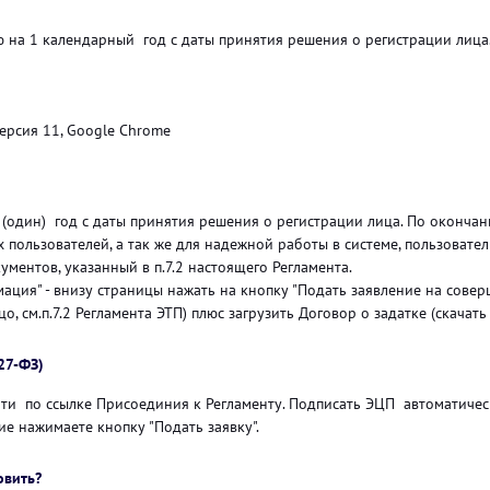
 на 1 календарный год с даты принятия решения о регистрации лица
версия 11, Google Chrome
(один) год с даты принятия решения о регистрации лица. По окончан
 пользователей, а так же для надежной работы в системе, пользователь
ментов, указанный в п.7.2 настоящего Регламента.
ация" - внизу страницы нажать на кнопку "Подать заявление на сове
, см.п.7.2 Регламента ЭТП) плюс загрузить Договор о задатке (скачать
27-ФЗ)
ейти по ссылке Присоединия к Регламенту. Подписать ЭЦП автоматиче
ие нажимаете кнопку "Подать заявку".
овить?