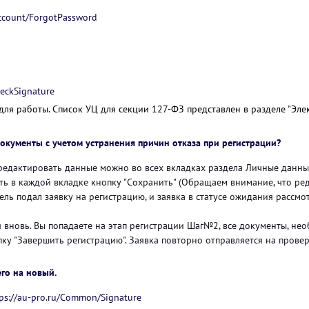
Account/ForgotPassword
eckSignature
для работы. Список УЦ для секции 127-ФЗ представлен в разделе "Элек
документы с учетом устранения причин отказа при регистрации?
тредактировать данные можно во всех вкладках раздела Личные данн
 в каждой вкладке кнопку "Сохранить" (Обращаем внимание, что ред
ель подал заявку на регистрацию, и заявка в статусе ожидания рассм
я вновь. Вы попадаете на этап регистрации Шаг№2, все документы, не
ку "Завершить регистрацию". Заявка повторно отправляется на прове
его на новый.
ps://au-pro.ru/Common/Signature