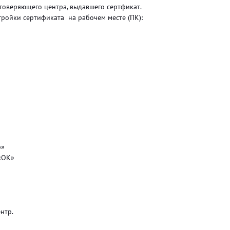
товеряющего центра, выдавшего сертфикат.
тройки сертификата на рабочем месте (ПК):
р»
 «ОК»
ентр.