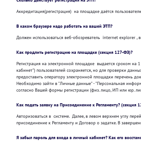
Сколько действует регистрация на ЭТП?
Аккредитация(регистрация) на площадке даётся пользователю
В каком браузере надо работать на вашей ЭТП?
Должен использоваться веб-обозреватель internet explorer , 
Как продлить регистрацию на площадке (секция 127-ФЗ)?
Регистрация на электронной площадке выдается сроком на 1 
кабинет") пользователей сохраняется, но для проверки данных
предоставить оператору электронной площадки перечень доку
Необходимо зайти в "Личные данные" - "Персональная информ
согласно Вашей формы регистрации (физ. лицо, ИП или юр. лицо
Как подать заявку на Присоединение к Регламенту? (секция 1
Авторизоваться в системе. Далее, в левом верхнем углу пер
присоединение к Регламенту и Договор о задатке. В завершен
Я забыл пароль для входа в личный кабинет? Как его восстан