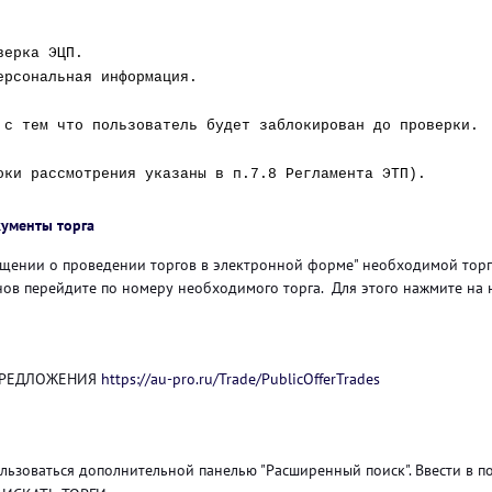
верка ЭЦП.
ерсональная информация.
 с тем что пользователь будет заблокирован до проверки.
оки рассмотрения указаны в п.7.8 Регламента ЭТП).
кументы торга
ещении о проведении торгов в электронной форме" необходимой торг
ов перейдите по номеру необходимого торга. Для этого нажмите на н
Е ПРЕДЛОЖЕНИЯ
https://au-pro.ru/Trade/PublicOfferTrades
ользоваться дополнительной панелью "Расширенный поиск". Ввести в 