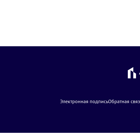
Электронная подпись
Обратная связ
© Сайт разработан на основе
Mitra