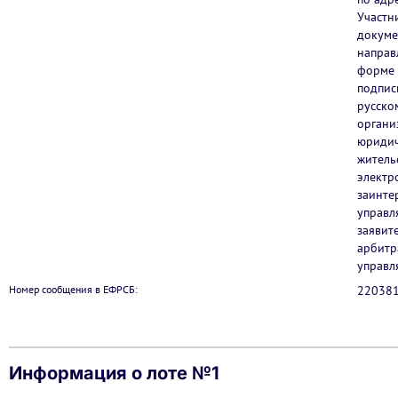
Участн
докумен
направ
форме 
подпис
русско
органи
юридич
житель
электр
заинте
управл
заявит
арбитр
управл
Номер сообщения в ЕФРСБ:
22038
Информация о лоте №1