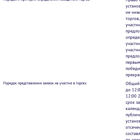
устано
не ниж
торгов
участн
предло
опреде
участн
участн
предло
первым
победи
прекра
Порядок представления заявок на участие в торгах:
Общий 
до 12:
12:00 2
срок з
календ
публич
устано
отсече
состав
по адр