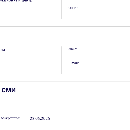
укционный центр"
ОГРН:
вна
Факс:
E-mail:
х СМИ
банкротстве:
22.05.2025