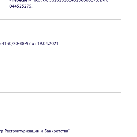
«Пересвет» ПАО, к/с 30101810145250000275, БИК
044525275.
54130/20-88-97 от 19.04.2021
 Реструктуризации и Банкротства"