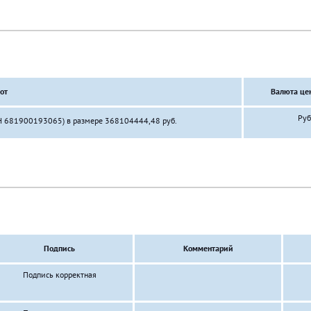
от
Валюта це
Руб
НН 681900193065) в размере 368104444,48 руб.
Подпись
Комментарий
Подпись корректная