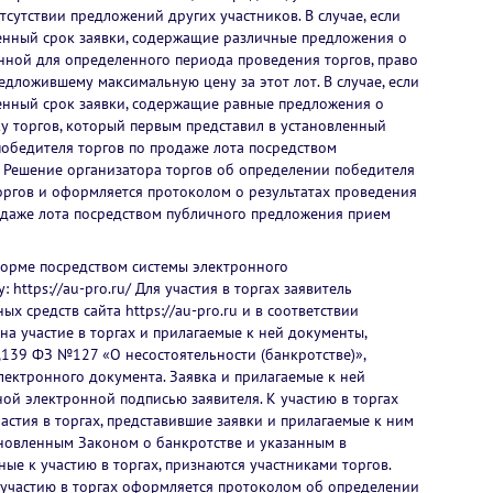
сутствии предложений других участников. В случае, если
ленный срок заявки, содержащие различные предложения о
енной для определенного периода проведения торгов, право
едложившему максимальную цену за этот лот. В случае, если
ленный срок заявки, содержащие равные предложения о
у торгов, который первым представил в установленный
 победителя торгов по продаже лота посредством
 Решение организатора торгов об определении победителя
оргов и оформляется протоколом о результатах проведения
родаже лота посредством публичного предложения прием
форме посредством системы электронного
 https://au-pro.ru/ Для участия в торгах заявитель
х средств сайта https://au-pro.ru и в соответствии
на участие в торгах и прилагаемые к ней документы,
,139 ФЗ №127 «О несостоятельности (банкротстве)»,
лектронного документа. Заявка и прилагаемые к ней
й электронной подписью заявителя. К участию в торгах
астия в торгах, представившие заявки и прилагаемые к ним
ановленным Законом о банкротстве и указанным в
ые к участию в торгах, признаются участниками торгов.
к участию в торгах оформляется протоколом об определении