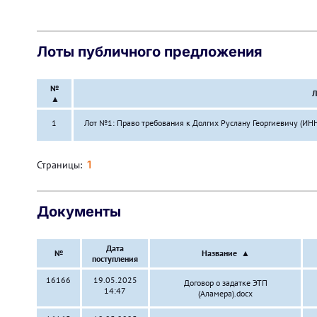
Лоты публичного предложения
№
Л
▲
1
Лот №1: Право требования к Долгих Руслану Георгиевичу (И
1
Страницы:
Документы
Дата
№
Название
▲
поступления
16166
19.05.2025
Договор о задатке ЭТП
14:47
(Аламера).docx