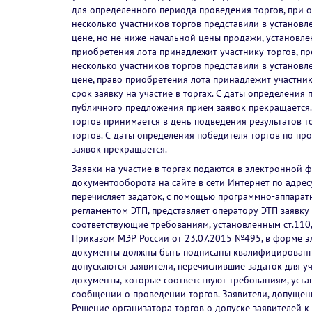
для определенного периода проведения торгов, при от
несколько участников торгов представили в установ
цене, но не ниже начальной цены продажи, установл
приобретения лота принадлежит участнику торгов, пр
несколько участников торгов представили в установ
цене, право приобретения лота принадлежит участник
срок заявку на участие в торгах. С даты определения
публичного предложения прием заявок прекращается.
торгов принимается в день подведения результатов т
торгов. С даты определения победителя торгов по п
заявок прекращается.
Заявки на участие в торгах подаются в электронной 
документооборота на сайте в сети Интернет по адресу:
перечисляет задаток, с помощью программно-аппаратны
регламентом ЭТП, представляет оператору ЭТП заявку 
соответствующие требованиям, установленным ст.110
Приказом МЭР России от 23.07.2015 №495, в форме э
документы должны быть подписаны квалифицированно
допускаются заявители, перечислившие задаток для уч
документы, которые соответствуют требованиям, уст
сообщении о проведении торгов. Заявители, допущенн
Решение организатора торгов о допуске заявителей 