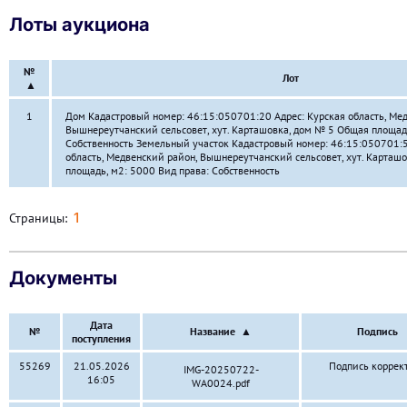
Лоты аукциона
№
Лот
▲
1
Дом Кадастровый номер: 46:15:050701:20 Адрес: Курская область, Ме
Вышнереутчанский сельсовет, хут. Карташовка, дом № 5 Общая площадь
Собственность Земельный участок Кадастровый номер: 46:15:050701:5
область, Медвенский район, Вышнереутчанский сельсовет, хут. Карташ
площадь, м2: 5000 Вид права: Собственность
1
Страницы:
Документы
Дата
№
Название
▲
Подпись
поступления
55269
21.05.2026
Подпись коррек
IMG-20250722-
16:05
WA0024.pdf