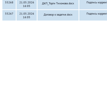
55268
21.05.2026
Подпись коррек
ДКП_Торги Тихонова.docx
16:05
55267
21.05.2026
Подпись коррек
Договор о задатке.docx
16:05