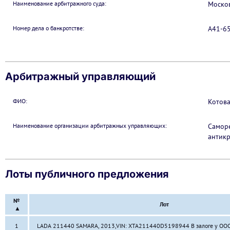
Наименование арбитражного суда:
Моско
Номер дела о банкротстве:
А41-6
Арбитражный управляющий
ФИО:
Котова
Наименование организации арбитражных управляющих:
Самор
антик
Лоты публичного предложения
№
Лот
▲
1
LADA 211440 SAMARA, 2013,VIN: XTA211440D5198944 В залоге у ОО