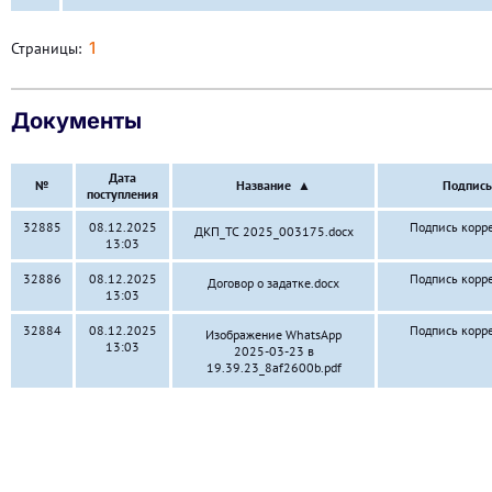
1
Страницы:
Документы
Дата
№
Название
▲
Подпись
поступления
32885
08.12.2025
Подпись корр
ДКП_ТС 2025_003175.docx
13:03
32886
08.12.2025
Подпись корр
Договор о задатке.docx
13:03
32884
08.12.2025
Подпись корр
Изображение WhatsApp
13:03
2025-03-23 в
19.39.23_8af2600b.pdf