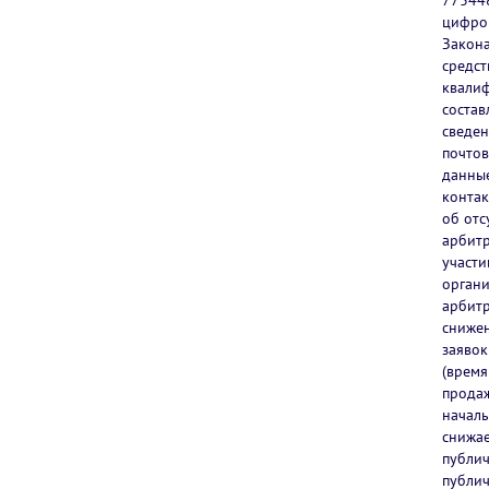
773448
цифров
Закона
средст
квалиф
состав
сведен
почтов
данные
контак
об отс
арбитр
участи
органи
арбитр
снижен
заявок
(время
продаж
началь
снижае
публич
публич