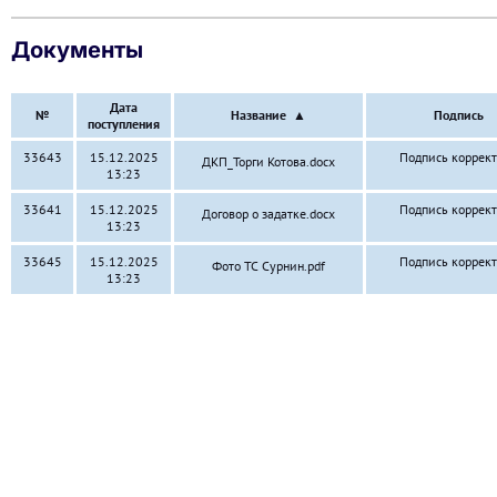
Документы
Дата
№
Название
▲
Подпись
поступления
33643
15.12.2025
Подпись коррек
ДКП_Торги Котова.docx
13:23
33641
15.12.2025
Подпись коррек
Договор о задатке.docx
13:23
33645
15.12.2025
Подпись коррек
Фото ТС Сурнин.pdf
13:23