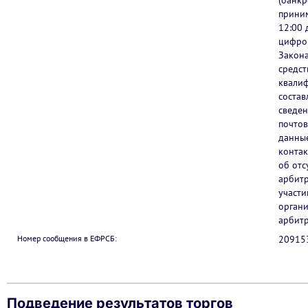
(банкр
приним
12:00 
цифров
Закона
средст
квалиф
состав
сведен
почтов
данные
контак
об отс
арбитр
участи
органи
арбит
Номер сообщения в ЕФРСБ:
20915
Подведение результатов торгов