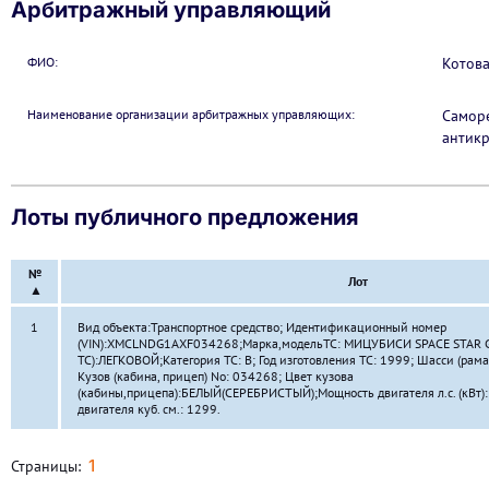
Арбитражный управляющий
ФИО:
Котова
Наименование организации арбитражных управляющих:
Самор
антик
Лоты публичного предложения
№
Лот
▲
1
Вид объекта:Транспортное средство; Идентификационный номер
(VIN):XMCLNDG1AXF034268;Марка,модельТС: МИЦУБИСИ SРАСЕ STAR G
ТС):ЛЕГКОВОЙ;Категория ТС: В; Год изготовления ТС: 1999; Шасси (ра
Кузов (кабина, прицеп) No: 034268; Цвет кузова
(кабины,прицепа):БЕЛЫЙ(СЕРЕБРИСТЫЙ);Мощность двигателя л.с. (кВт):
двигателя куб. см.: 1299.
1
Страницы: