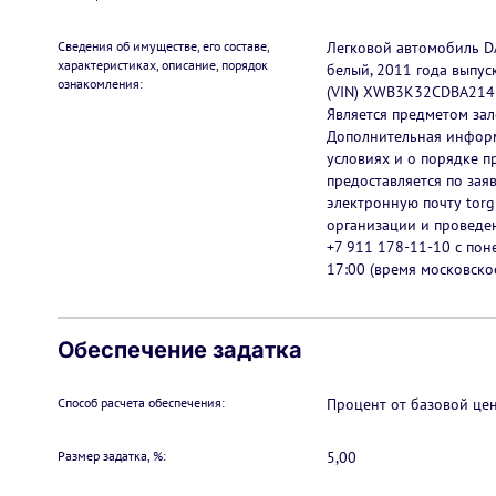
Сведения об имуществе, его составе,
Легковой автомобиль D
характеристиках, описание, порядок
белый, 2011 года выпу
ознакомления:
(VIN) XWB3K32CDBA21437
Является предметом зал
Дополнительная информ
условиях и о порядке п
предоставляется по зая
электронную почту torg
организации и проведен
+7 911 178-11-10 с пон
17:00 (время московское
Обеспечение задатка
Способ расчета обеспечения:
Процент от базовой це
Размер задатка, %:
5,00