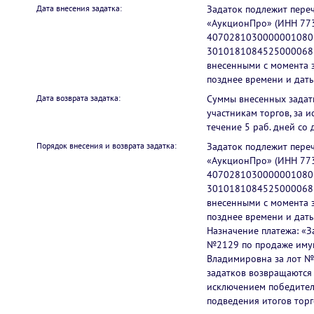
Дата внесения задатка:
Задаток подлежит пере
«АукционПро» (ИНН 77
40702810300000010803
30101810845250000685
внесенными с момента з
позднее времени и даты
Дата возврата задатка:
Суммы внесенных задат
участникам торгов, за 
течение 5 раб. дней со 
Порядок внесения и возврата задатка:
Задаток подлежит пере
«АукционПро» (ИНН 77
40702810300000010803
30101810845250000685
внесенными с момента з
позднее времени и даты
Назначение платежа: «З
№2129 по продаже имущ
Владимировна за лот №
задатков возвращаются 
исключением победителя
подведения итогов торг