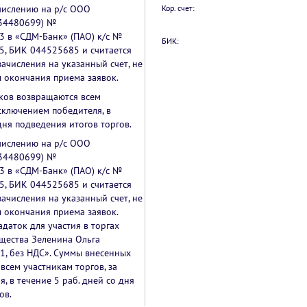
числению на р/с ООО
Кор. счет:
34480699) №
 в «СДМ-Банк» (ПАО) к/с №
БИК:
, БИК 044525685 и считается
ачисления на указанный счет, не
 окончания приема заявок.
ков возвращаются всем
исключением победителя, в
дня подведения итогов торгов.
числению на р/с ООО
34480699) №
 в «СДМ-Банк» (ПАО) к/с №
, БИК 044525685 и считается
ачисления на указанный счет, не
 окончания приема заявок.
адаток для участия в торгах
ества Зеленина Ольга
1, без НДС». Суммы внесенных
всем участникам торгов, за
, в течение 5 раб. дней со дня
ов.