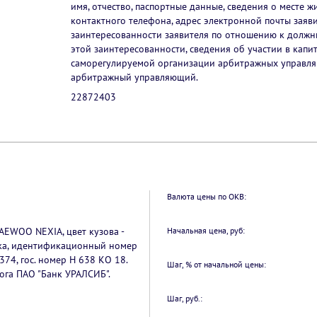
имя, отчество, паспортные данные, сведения о месте ж
контактного телефона, адрес электронной почты заяви
заинтересованности заявителя по отношению к должн
этой заинтересованности, сведения об участии в капи
саморегулируемой организации арбитражных управля
арбитражный управляющий.
22872403
Валюта цены по ОКВ:
AEWOO NEXIA, цвет кузова -
Начальная цена, руб:
ска, идентификационный номер
4, гос. номер Н 638 КО 18.
Шаг, % от начальной цены:
ога ПАО "Банк УРАЛСИБ".
Шаг, руб.: