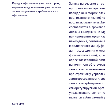
Порядок оформления участия в торгах,
Заявка на участие в то
перечень представляемых участниками
программно-аппаратных
торгов документов и требования к их
площадки, в форме эле
оформлению:
подписанного квалифи
подписью заявителя. Зая
составляется в произво
должна содержать след
наименование, организ
нахождения, почтовый а
юридического лица), фа
данные, сведения о мест
физического лица); 2) 
адрес электронной почт
наличии или об отсутст
заявителя по отношению
арбитражному управляю
заинтересованности, св
заявителя арбитражного
саморегулируемой орг
управляющих, членом и
является арбитражный
Категория: