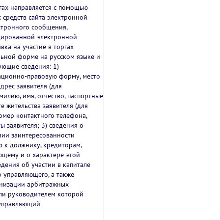
ргах направляется с помощью
 средств сайта электронной
ктронного сообщения,
цированной электронной
вка на участие в торгах
льной форме на русском языке и
ующие сведения: 1)
ационно-правовую форму, место
дрес заявителя (для
милию, имя, отчество, паспортные
е жительства заявителя (для
номер контактного телефона,
ы заявителя; 3) сведения о
вии заинтересованности
 к должнику, кредиторам,
щему и о характере этой
едения об участии в капитале
 управляющего, а также
анизации арбитражных
ли руководителем которой
 управляющий