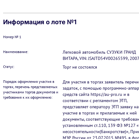
Информация о лоте №1
Номер № 1
Наименование:
Легковой автомобиль СУЗУКИ ГРАНД
ВИТАРА, VIN: JSAJTD54V00265599, 2007 
Статус:
Торг не состоялся
Порядок оформления участия в
Для участия в торгах заявитель перечи
торгах, перечень представляемых
задаток, с помощью программно-аппа
участниками торгов документов и
средств сайта https://au-pro.ru и в
требования к их оформлению:
соответствии с регламентом ЭТП,
представляет оператору ЭТП заявку на
участие в торгах и прилагаемые к ней
документы, соответствующие требован
установленным ст.110, 139 ФЗ №127 
несостоятельности(банкротстве)», При
МЭР России от 23.07.2015 №495, в фо