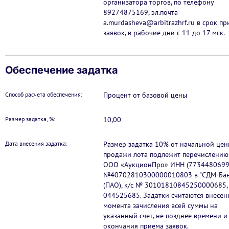
организатора торгов, по телефону
89274875169, эл.почта
a.murdasheva@arbitrazhrf.ru в срок п
заявок, в рабочие дни с 11 до 17 мск.
Обеспечение задатка
Способ расчета обеспечения:
Процент от базовой цены
Размер задатка, %:
10,00
Дата внесения задатка:
Размер задатка 10% от начальной цен
продажи лота подлежит перечислению 
ООО «АукционПро» ИНН (7734480699
№40702810300000010803 в "СДМ-Бан
(ПАО), к/с № 30101810845250000685,
044525685. Задатки считаются внесен
момента зачисления всей суммы на
указанный счет, не позднее времени и
окончания приема заявок.