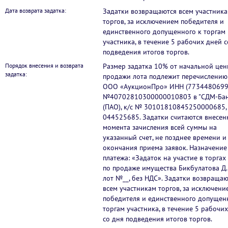
Дата возврата задатка:
Задатки возвращаются всем участник
торгов, за исключением победителя и
единственного допущенного к торгам
участника, в течение 5 рабочих дней с
подведения итогов торгов.
Порядок внесения и возврата
Размер задатка 10% от начальной цен
задатка:
продажи лота подлежит перечислению 
ООО «АукционПро» ИНН (7734480699
№40702810300000010803 в "СДМ-Бан
(ПАО), к/с № 30101810845250000685,
044525685. Задатки считаются внесен
момента зачисления всей суммы на
указанный счет, не позднее времени и
окончания приема заявок. Назначение
платежа: «Задаток на участие в торгах
по продаже имущества Бикбулатова Д.Р
лот №__, без НДС». Задатки возвращаю
всем участникам торгов, за исключени
победителя и единственного допущен
торгам участника, в течение 5 рабочи
со дня подведения итогов торгов.