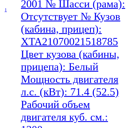
2001 № Шасси (рама):
1
Отсутствует № Кузов
(кабина, прицеп):
XTA21070021518785
Цвет кузова (кабины,
прицепа): Белый
Мощность двигателя
л.с. (кВт): 71.4 (52.5)
Рабочий объем
двигателя куб. см.: