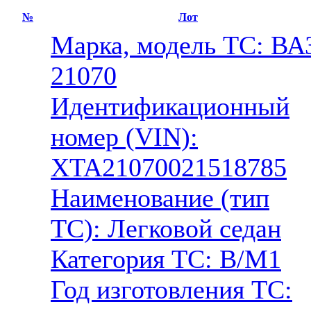
№
Лот
Марка, модель ТС: ВА
21070
Идентификационный
номер (VIN):
XTA21070021518785
Наименование (тип
ТС): Легковой седан
Категория ТС: В/М1
Год изготовления ТС: