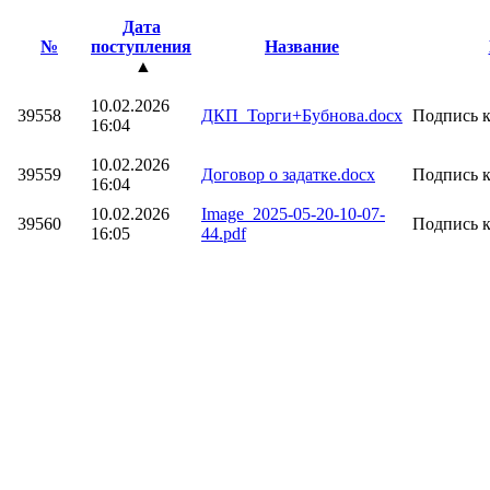
Дата
№
поступления
Название
▲
10.02.2026
39558
ДКП_Торги+Бубнова.docx
Подпись к
16:04
10.02.2026
39559
Договор о задатке.docx
Подпись к
16:04
10.02.2026
Image_2025-05-20-10-07-
39560
Подпись к
16:05
44.pdf