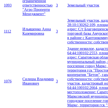
ограниченной
1093
ответственностью
3
Земельный участок
"Агро Проперти
Менеджмент"
Земельный участок, кад
28:10:130262:109, площад
Ильяшенко Анна
адрес: С/т Благовещенс
1112
3
Каземировна
торговой базы Амурског
в районе с Кантонкомму
собственности: собствен
Здание нежилое, кадаст
64:44:100102:2553, площа
адрес: Саратовская обл
муниципальный район, 
поселение город Маркс, 
территория гск "Просто
кооператив "Бетон", гар
Силища Владимир
собственности: собстве
1076
3
Иванович
участок, кадастровый н
64:44:100102:2664, площа
местоположение: Сарато
Марксовский муниципа
городское поселение гор
Маркс, территория гск 