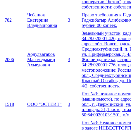
кооператив "Бетон", гар
собственности: собствен
Чебанюк
Право требования к Га
782
Екатерина
3
Гаджибатыр Алибекович 
Владимировна
рублей 00 копеек.
Земельный участок, кад
34:28:020001:426, площад
адрес: обл. Волгоградска
Среднеахтубинский, п. 
Абдулвагабов
ул. Прифермерская, д. 4/
2006
Магомедамир
3
Жилое здание кадастро
Ахмедович
34:28:020001:776, площад
местоположение: Россия
обл., Среднеахтубинский
Красный Октябрь, ул. П
4/2, собственность.
Лот №3: нежилое поме
(машиноместо), по адре
1518
ООО "ЭСТЕЙТ"
3
обл., г. Дзержинский, ул.
площадь: 21,1 кв.м., этаж
50:64:0020103:1501, м/м 
Лот №3: Нежилое помещ
в залоге ИНВЕСТТОРГ