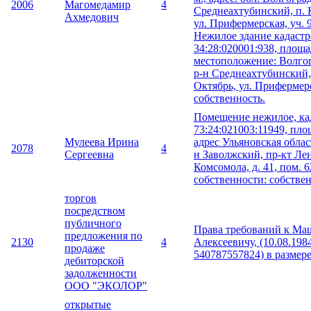
2006
Магомедамир
4
Среднеахтубинский, п. 
Ахмедович
ул. Прифермерская, уч. 
Нежилое здание кадаст
34:28:020001:938, площад
местоположение: Волгог
р-н Среднеахтубинский,
Октябрь, ул. Прифермерс
собственность.
Помещение нежилое, ка
73:24:021003:11949, площ
Мулеева Ирина
адрес Ульяновская област
2078
4
Сергеевна
н Заволжский, пр-кт Ле
Комсомола, д. 41, пом. 6
собственности: собствен
торгов
посредством
публичного
Права требований к Ма
предложения по
2130
4
Алексеевичу, (10.08.1984 
продаже
540787557824) в размере
дебиторской
задолженности
ООО "ЭКОЛОР"
открытые