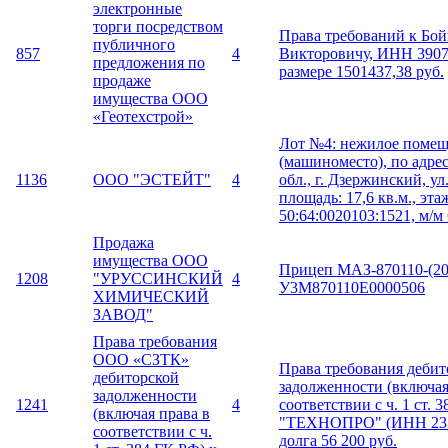
электронные
торги посредством
Права требований к Бой
публичного
857
4
Викторовичу, ИНН 3907
предложения по
размере 1501437,38 руб.
продаже
имущества ООО
«Геотехстрой»
Лот №4: нежилое поме
(машиноместо), по адре
1136
ООО "ЭСТЕЙТ"
4
обл., г. Дзержинский, ул.
площадь: 17,6 кв.м., этаж
50:64:0020103:1521, м/м 
Продажа
имущества ООО
Прицеп МАЗ-870110-(20
1208
"УРУССИНСКИЙ
4
У3М870110Е0000506
ХИМИЧЕСКИЙ
ЗАВОД"
Права требования
ООО «СЗТК»
Права требования дебит
дебиторской
задолженности (включая
задолженности
1241
4
соответствии с ч. 1 ст.
(включая права в
"ТЕХНОПРО" (ИНН 2312
соответствии с ч.
долга 56 200 руб.