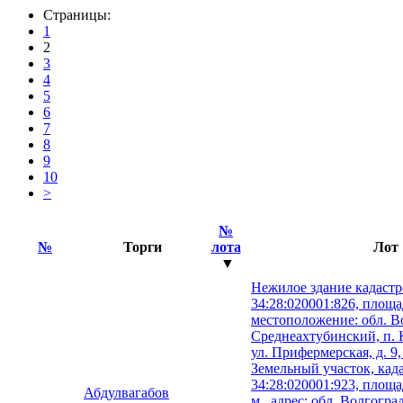
Страницы:
1
2
3
4
5
6
7
8
9
10
>
№
№
Торги
лота
Лот
▼
Нежилое здание кадаст
34:28:020001:826, площад
местоположение: обл. Во
Среднеахтубинский, п. 
ул. Прифермерская, д. 9,
Земельный участок, кад
34:28:020001:923, площад
Абдулвагабов
м., адрес: обл. Волгогра