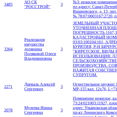
АО СК
№3: нежилое помещение
3485
3
"РОССТРОЙ"
по адресу: Санкт-Петерб
Вишневского, д. 13, лит.
№ 78:07:0003167:2720, пл
ЗЕМЕЛЬНЫЙ УЧАСТОК
УТОЧНЕННАЯ ПЛОЩ
ПОГРЕШНОСТЬ 1167,32
КАДАСТРОВЫЙ НОМЕ
Реализация
03:03:100104:161, АД
имущества
БУРЯТИЯ, Р-Н БИЧУР
3364
должника
3
"КИРЕТСКОЕ. ВИДЫ
Поляковой Олеси
ИСПОЛЬЗОВАНИЯ: Д
Владимировны
СЕЛЬСКОХОЗЯЙСТВ
ПРОИЗВОДСТВА. СО
НАЖИТАЯ СОБСТВЕН
СУПРУГОМ.
Древаль Алексей
Огнестрельное оружие: Р
2271
3
Сергеевич
МР-155 кал. 12х76, L=71
Помещение нежилое, ка
73:24:021003:11927, площ
Мулеева Ирина
адрес: Ульяновская облас
2078
3
Сергеевна
пр-кт Ленинского Комсом