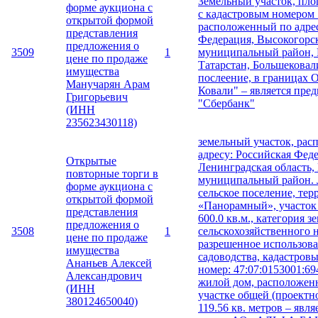
Земельный участок, пло
форме аукциона с
с кадастровым номером 
открытой формой
расположенный по адрес
представления
Федерация, Высокогорс
предложения о
3509
1
муниципальный район, 
цене по продаже
Татарстан, Большековал
имущества
послеение, в границах
Манучарян Арам
Ковали" – является пре
Григорьевич
"Сбербанк"
(ИНН
235623430118)
земельный участок, ра
адресу: Российская Фед
Открытые
Ленинградская область
повторные торги в
муниципальный район. 
форме аукциона с
сельское поселение, тер
открытой формой
«Панорамный», участок
представления
600.0 кв.м., категория з
предложения о
3508
1
сельскохозяйственного 
цене по продаже
разрешенное использова
имущества
садоводства, кадастров
Ананьев Алексей
номер: 47:07:0153001:69
Александрович
жилой дом, расположен
(ИНН
участке общей (проект
380124650040)
119.56 кв. метров – явл