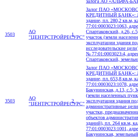
залога АО «АЛЬФА-БА
Залог ПАО «МОСКОВ
КРЕДИТНЫЙ БАНК»: Л
здание, пл. 280,2 кв.м, 
77:01:0003023:1063, адре
АО
Спартаковский, д.26, с.
3503
1
"ЦЕНТРСТРОЙРЕСУРС"
участок (земли населен
эксплуатации здания по
исследовательские цели) 
№ 77:01:0003023:4, адрес
Спартаковский, земельны
Залог ПАО «МОСКОВ
КРЕДИТНЫЙ БАНК»: Л
здание, пл. 653,8 кв.м, 
77:01:0003023:1078, адрес
Бакунинская, д.13, с.5;
(земли населенных пунк
АО
3503
2
эксплуатация здания по
"ЦЕНТРСТРОЙРЕСУРС"
административные цели
участки, предназначенн
объектов администрати
зданий), пл. 264 кв.м, к
77:01:0003023:1001, адрес
Бакунинская, земельный 