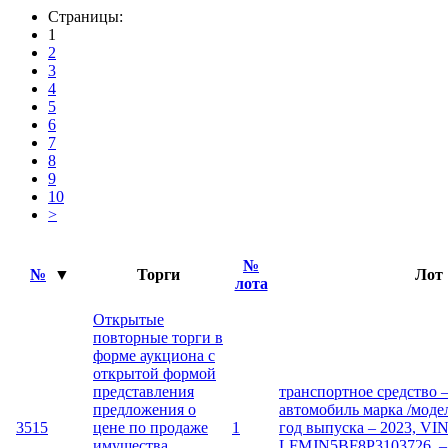
Страницы:
1
2
3
4
5
6
7
8
9
10
>
№
№
▼
Торги
Лот
лота
Открытые
повторные торги в
форме аукциона с
открытой формой
представления
транспортное средство 
предложения о
автомобиль марка /моде
3515
цене по продаже
1
год выпуска – 2023, VIN
имущества
LFMJN5BF8P3103726. – 