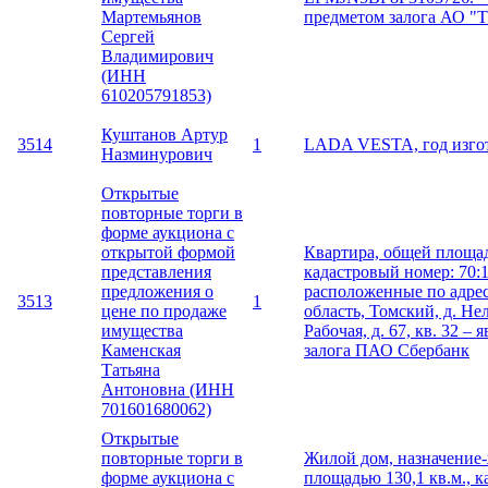
Мартемьянов
предметом залога АО "
Сергей
Владимирович
(ИНН
610205791853)
Куштанов Артур
3514
1
LADA VESTA, год изгот
Назминурович
Открытые
повторные торги в
форме аукциона с
открытой формой
Квартира, общей площад
представления
кадастровый номер: 70:1
предложения о
расположенные по адрес
3513
1
цене по продаже
область, Томский, д. Не
имущества
Рабочая, д. 67, кв. 32 –
Каменская
залога ПАО Сбербанк
Татьяна
Антоновна (ИНН
701601680062)
Открытые
повторные торги в
Жилой дом, назначение
форме аукциона с
площадью 130,1 кв.м., 