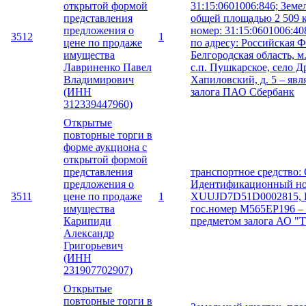
открытой формой
31:15:0601006:846; Земе
представления
общей площадью 2 509 к
предложения о
номер: 31:15:0601006:4
3512
1
цене по продаже
по адресу: Российская Ф
имущества
Белгородская область, м
Лавриненко Павел
с.п. Пушкарское, село Д
Владимирович
Хапиловский, д. 5 – явл
(ИНН
залога ПАО Сбербанк
312339447960)
Открытые
повторные торги в
форме аукциона с
открытой формой
представления
транспортное средство:
предложения о
Идентификационный ном
3511
цене по продаже
1
XUUJD7D51D0002815, Г
имущества
гос.номер М565ЕР196 – 
Карипиди
предметом залога АО "
Александр
Григорьевич
(ИНН
231907702907)
Открытые
повторные торги в