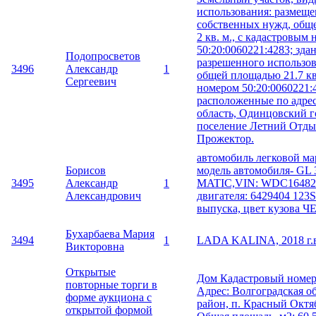
использования: размеще
собственных нужд, обще
2 кв. м., с кадастровым
50:20:0060221:4283; зда
Подопросветов
разрешенного использов
3496
Александр
1
общей площадью 21.7 кв
Сергеевич
номером 50:20:0060221:
расположенные по адрес
область, Одинцовский г
поселение Летний Отды
Прожектор.
автомобиль легковой ма
Борисов
модель автомобиля- GL 
3495
Александр
1
MATIC,VIN: WDC16482
Александрович
двигателя: 6429404 123S
выпуска, цвет кузова 
Бухарбаева Мария
3494
1
LADA KALINA, 2018 г.в
Викторовна
Открытые
Дом Кадастровый номер:
повторные торги в
Адрес: Волгоградская о
форме аукциона с
район, п. Красный Октя
открытой формой