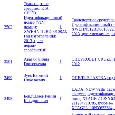
Транспортное
средство: KIA
CEE`D,
Идентификационный
Транспортное средство:
номер (VIN
Идентификационный ном
3502
номер):
1
XWEHN512BD0010822, Г
XWEHN512BD0010822,
2013, цвет: перлам.-сер
Год изготовления:
2013, цвет:
перлам.-
серебристый
Авагян Лилиа
CHEVROLET CRUZE, Го
3501
1
Григорьевна
2012
Зуев Евгений
3499
1
ОПЕЛЬ P-J ASTRA,год 
Николаевич
LADA_NEW Vesta_седан,
выпуска, идентификац
Бейдуллаев Рамин
3498
1
номерXTAGFL110NY622
Кахидинович
211294710785, кузов №
XTAGFL110NY622384, ц
Земельный участок, ви