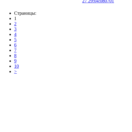
27 29:04:080701
Страницы:
1
2
3
4
5
6
7
8
9
10
>