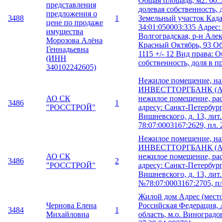
Общая площадь, м2: 60.
представления
долевая собственность, д
предложения о
3488
1
Земельный участок Кад
цене по продаже
34:01:050003:335 Адрес:
имущества
Волгоградская, р-н Алек
Морозова Алёна
Красный Октябрь, 93 Об
Геннадьевна
1115 +/- 12 Вид права: 
(ИНН
собственность, доля в пр
340102242605)
Нежилое помещение, нах
ИНВЕСТТОРГБАНК (АО
АО СК
нежилое помещение, ра
3486
1
"РОССТРОЙ"
адресу: Санкт-Петербург
Вишневского, д. 13, лит
78:07:0003167:2629, пл. 
Нежилое помещение, нах
ИНВЕСТТОРГБАНК (АО
АО СК
нежилое помещение, ра
3486
2
"РОССТРОЙ"
адресу: Санкт-Петербург
Вишневского, д. 13, лит.
№78:07:0003167:2705, пл
Жилой дом Адрес (мест
Чернова Елена
Российская Федерация, 
3484
1
Михайловна
область, м.о. Виноградов